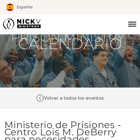
Ir
Español
al
contenido
CALENDARIO
Volver a todos los eventos
Ministerio de Prisiones -
Centro Lois M. DeBerry
para necesidades