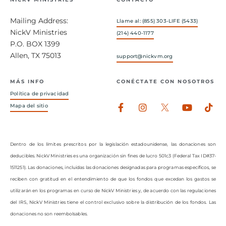
Mailing Address:
Llame al: (855) 303-LIFE (5433)
NickV Ministries
(214) 440-1177
P.O. BOX 1399
Allen, TX 75013
support@nickvm.org
MÁS INFO
CONÉCTATE CON NOSOTROS
Política de privacidad
Facebook-
Instagram
Youtub
Tik
Mapa del sitio
f
Dentro de los límites prescritos por la legislación estadounidense, las donaciones son
deducibles. NickV Ministries es una organización sin fines de lucro 501c3 (Federal Tax ID#37-
1511251). Las donaciones, incluidas las donaciones designadas para programas específicos, se
reciben con gratitud en el entendimiento de que los fondos que excedan los gastos se
utilizarán en los programas en curso de NickV Ministries y, de acuerdo con las regulaciones
del IRS, NickV Ministries tiene el control exclusivo sobre la distribución de los fondos. Las
donaciones no son reembolsables.