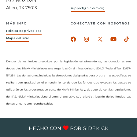
P.O. BOX 1399
Allen, TX 75013
support@nickvm.org
MÁS INFO
CONÉCTATE CON NOSOTROS
Política de privacidad
Facebook-
Instagram
Youtub
Tik
Mapa del sitio
f
Dentro de los límites prescritos por la legislación estadounidense, las donaciones son
deducibles. NickV Ministries es una organización sin fines de lucro 501c3 (Federal Tax ID#37-
1511251). Las donaciones, incluidas las donaciones designadas para programas específicos, se
reciben con gratitud en el entendimiento de que los fondos que excedan los gastos se
utilizarán en los programas en curso de NickV Ministries y, de acuerdo con las regulaciones
del IRS, NickV Ministries tiene el control exclusivo sobre la distribución de los fondos. Las
donaciones no son reembolsables.
HECHO CON
POR
SIDEKICK