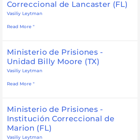
de
Correccional de Lancaster (FL)
Prisiones
Vasiliy Leytman
-
Correccional
Read More "
de
Lancaster
(FL)
Ministerio de Prisiones -
Ministerio
de
Unidad Billy Moore (TX)
prisiones
Vasiliy Leytman
-
Unidad
Read More "
de
Billy
Moore
Ministerio de Prisiones -
Ministerio
(TX)
de
Institución Correccional de
prisiones
Marion (FL)
-
Institución
Vasiliy Leytman