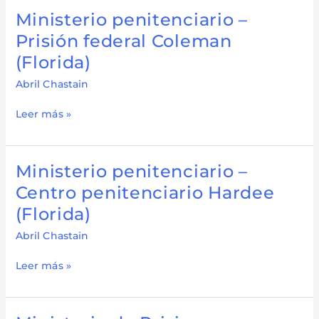
Ministerio penitenciario –
Ministerio
penitenciario
Prisión federal Coleman
–
(Florida)
Prisión
federal
Abril Chastain
Coleman
Leer más »
(Florida)
Ministerio penitenciario –
Ministerio
penitenciario
Centro penitenciario Hardee
–
(Florida)
Centro
penitenciario
Abril Chastain
Hardee
Leer más »
(Florida)