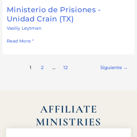
Ministerio de Prisiones -
Ministerio
de
Unidad Crain (TX)
Prisiones
Vasiliy Leytman
-
Unidad
Read More "
Crain
(TX)
1
2
...
12
Siguiente
→
AFFILIATE
MINISTRIES