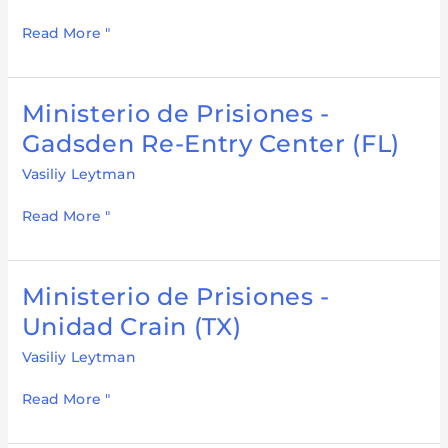
correccional
Read More "
de
Marion
(FL)
Ministerio de Prisiones -
Ministerio
de
Gadsden Re-Entry Center (FL)
Prisiones
Vasiliy Leytman
-
Gadsden
Read More "
Re-
Entry
Center
Ministerio de Prisiones -
Ministerio
(FL)
de
Unidad Crain (TX)
Prisiones
Vasiliy Leytman
-
Unidad
Read More "
Crain
(TX)