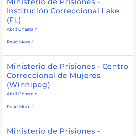
Ministerio de Prisiones -
Ministerio
de
Institución Correccional Lake
Prisiones
(FL)
-
Institución
Abril Chastain
Correccional
Read More "
Lake
(FL)
Ministerio de Prisiones - Centro
Ministerio
de
Correccional de Mujeres
Prisiones
(Winnipeg)
-
Centro
Abril Chastain
Correccional
Read More "
de
Mujeres
(Winnipeg)
Ministerio de Prisiones -
Ministerio