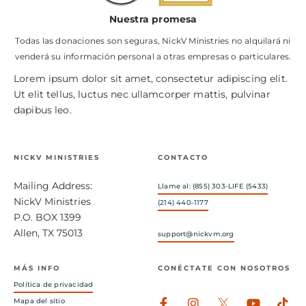
Nuestra promesa
Todas las donaciones son seguras, NickV Ministries no alquilará ni
venderá su información personal a otras empresas o particulares.
Lorem ipsum dolor sit amet, consectetur adipiscing elit.
Ut elit tellus, luctus nec ullamcorper mattis, pulvinar
dapibus leo.
NICKV MINISTRIES
CONTACTO
Mailing Address:
Llame al: (855) 303-LIFE (5433)
NickV Ministries
(214) 440-1177
P.O. BOX 1399
Allen, TX 75013
support@nickvm.org
MÁS INFO
CONÉCTATE CON NOSOTROS
Política de privacidad
Facebook-
Instagram
Youtub
Tik
Mapa del sitio