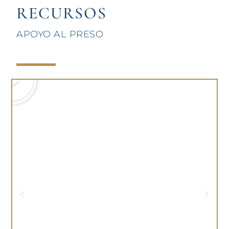
RECURSOS
APOYO AL PRESO
J
u
g
a
r